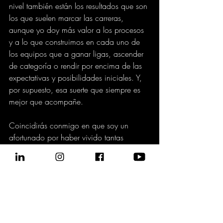
nivel también están los resultados que son 
los que suelen marcar las carreras, 
aunque yo doy más valor a los procesos 
y a lo que construimos en cada uno de 
los equipos que a ganar ligas, ascender 
de categoría o rendir por encima de las 
expectativas y posibilidades iniciales. Y, 
por supuesto, esa suerte que siempre es 
mejor que acompañe.
Coincidirás conmigo en que soy un 
afortunado por haber vivido tantas 
experiencias en los banquillos a mis 39 
años, con ya 20 entrenando a mis 
espaldas.
Eso sí, no creo en la casualidad. Estos 
39 años ligados a un balón se los debo 
a mi padre por inyectarme en vena la 