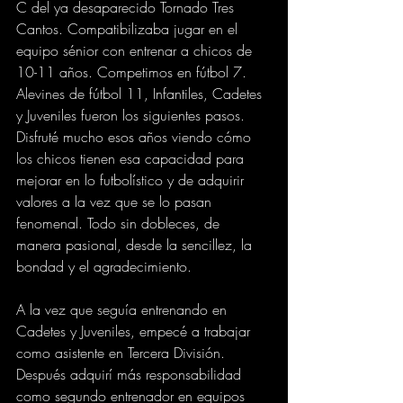
C del ya desaparecido Tornado Tres 
Cantos. Compatibilizaba jugar en el 
equipo sénior con entrenar a chicos de 
10-11 años. Competimos en fútbol 7. 
Alevines de fútbol 11, Infantiles, Cadetes 
y Juveniles fueron los siguientes pasos. 
Disfruté mucho esos años viendo cómo 
los chicos tienen esa capacidad para 
mejorar en lo futbolístico y de adquirir 
valores a la vez que se lo pasan 
fenomenal. Todo sin dobleces, de 
manera pasional, desde la sencillez, la 
bondad y el agradecimiento.  
A la vez que seguía entrenando en 
Cadetes y Juveniles, empecé a trabajar 
como asistente en Tercera División. 
Después adquirí más responsabilidad 
como segundo entrenador en equipos 