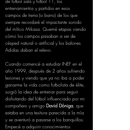
de fútbol sala y fútbol 11, los 
entrenamientos y partidos en esos 
campos de tierra (o barro) de los que 
siempre recordaré el impactante sonido 
del mítico Mikasa. Quemé etapas viendo 
cómo los campos pasaban a ser de 
césped natural o artificial y los balones 
Adidas daban el relevo.
Cuando comencé a estudiar INEF en el 
año 1999, después de 2 años sufriendo 
lesiones y viendo que ya no iba a poder 
ganarme la vida como futbolista de élite, 
surgió la idea de entrenar para seguir 
disfrutando del fútbol influenciado por mi 
compañero y amigo 
David Dóniga
, que 
estaba en una tesitura parecida a la mía 
y se aventuró a pasarse a los banquillos. 
Empecé a adquirir conocimientos 