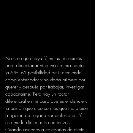
No creo que haya fórmulas ni secretos 
para direccionar ninguna carrera hacia 
la élite. Mi posibilidad de ir creciendo 
como entrenador vino dada primero por 
querer y después por trabajar, investigar, 
capacitarme. Pero hay un factor 
diferencial en mi caso que es el disfrute y 
la pasión que creo son los que me dieron 
a opción de llegar a ser profesional. Y 
eso me lo dieron mis comienzos. 
Cuando accedes a categorías de cierto 