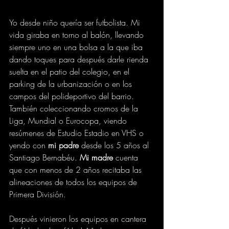
Yo desde niño quería ser futbolista. Mi 
vida giraba en torno al balón, llevando 
siempre uno en una bolsa a la que iba 
dando toques para después darle rienda 
suelta en el patio del colegio, en el 
parking de la urbanización o en los 
campos del polideportivo del barrio. 
También coleccionando cromos de la 
Liga, Mundial o Eurocopa, viendo 
resúmenes de Estudio Estadio en VHS o 
yendo con 
mi padre
 desde los 5 años al 
Santiago Bernabéu. 
Mi madre
 cuenta 
que con menos de 2 años recitaba las 
alineaciones de todos los equipos de 
Primera División. 
Después vinieron los equipos en cantera 