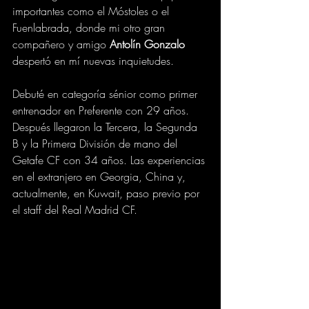
importantes como el Móstoles o el 
Fuenlabrada, donde mi otro gran 
compañero y amigo 
Antolín Gonzalo
despertó en mí nuevas inquietudes. 
Debuté en categoría sénior como primer 
entrenador en Preferente con 29 años. 
Después llegaron la Tercera, la Segunda 
B y la Primera División de mano del 
Getafe CF con 34 años. Las experiencias 
en el extranjero en Georgia, China y, 
actualmente, en Kuwait, paso previo por 
el staff del Real Madrid CF. 